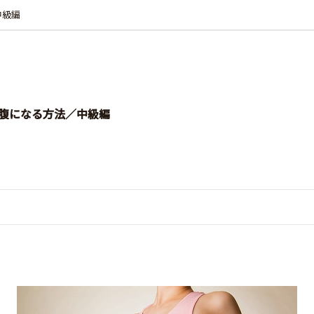
中級編
腹になる方法／中級編