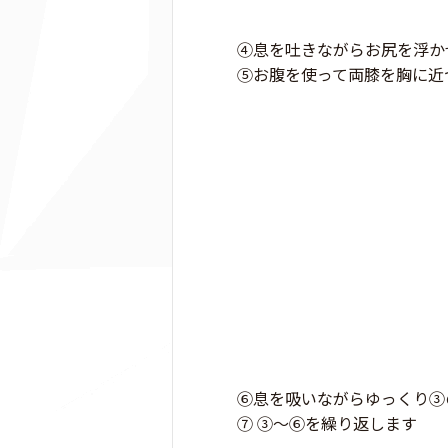
④息を吐きながらお尻を浮か
⑤お腹を使って両膝を胸に近
⑥息を吸いながらゆっくり③
⑦ ③〜⑥を繰り返します